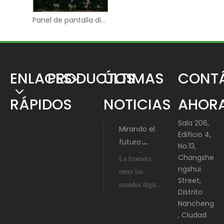
Panel de pantalla digital publicitario LCD Video Wall
ENLACES
PRODUCTOS
ÚLTIMAS
CONT
RÁPIDOS
NOTICIAS
AHOR
Sala 206,
Mirando el
Edificio 4,
futuro:
No.13,
pantalla de
Changshe
La frontera
película LED
ngshui
entre los
Street,
holográfica
mundos digital
Distrito
3D
y físico se está
Nancheng
transparente
disolviendo, y a
, Ciudad
con
la vanguardia