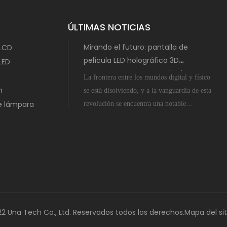
ÚLTIMAS NOTICIAS
Mirando el futuro: pantalla de
 LCD
película LED holográfica 3D
LED
transparente con tecnología MIP
La frontera entre los mundos digital y físico
n
se está disolviendo, y a la vanguardia de esta
de lámpara
revolución se encuentra una notable
innovación en pantalla: la pantalla de película
LED holográfica 3D transparente potenciada
por la tecnología Micro-Inch-Pixel (MIP).
Esto no es ciencia ficción; es un salto tangible
hacia adelante que
2 Una Tech Co., Ltd. Reservados todos los derechos.
Mapa del sit