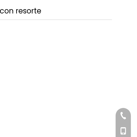
con resorte
+86-76
+86-18