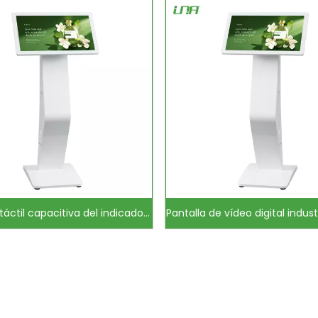
Pantalla táctil capacitiva del indicador digital video interactivo de PCAP LCD