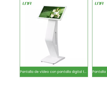
Pantalla de vídeo con pantalla digital táctil infrarroja LCD inteligente IR