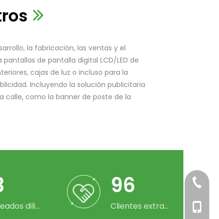
tros
rrollo, la fabricación, las ventas y el
a pantallas de pantalla digital LCD/LED de
nteriores, cajas de luz o incluso para la
licidad. Incluyendo la solución publicitaria
la calle, como la banner de poste de la
38
160
+86-76
Empleados diligentes
Clientes extranjeros
+86-18