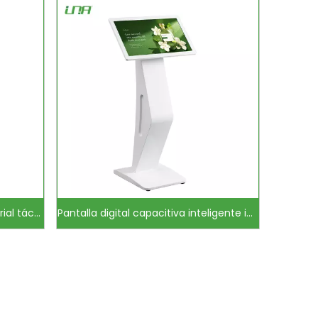
Pantalla de vídeo digital industrial táctil IR LED Android Android
Pantalla digital capacitiva inteligente industrial 4G