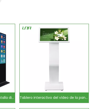
Pantalla de publicidad con pantalla digital de vídeo LED 4K de la escuela
Tablero interactivo del vídeo de la pantalla táctil de la señalización del menú LED