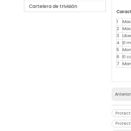
Cartelera de trivisión
Caract
1
Max.
2
Max
3
Libe
4
El m
5
Mon
6
El 
7
Man
Anterio
Protect
Protect