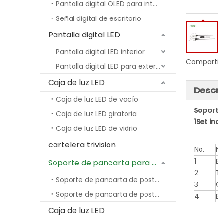
Pantalla digital OLED para interiores
Señal digital de escritorio
Pantalla digital LED
Pantalla digital LED interior
Comparti
Pantalla digital LED para exteriores
Caja de luz LED
Descr
Caja de luz LED de vacío
Soport
Caja de luz LED giratoria
1Set in
Caja de luz LED de vidrio
cartelera trivision
No.
1
Soporte de pancarta para poste de lámpara
2
Soporte de pancarta de poste de lámpara económica
3
Soporte de pancarta de poste de lámpara con resorte
4
Caja de luz LED