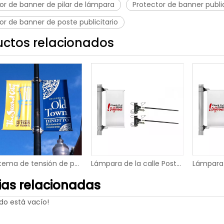
or de banner de pilar de lámpara
Protector de banner public
or de banner de poste publicitario
uctos relacionados
Sistema de tensión de pancarta flexible de doble cara con bandera de poste de farola
Lámpara de la calle Post Un lado Banner Hanging Fixer
ias relacionadas
do está vacío!