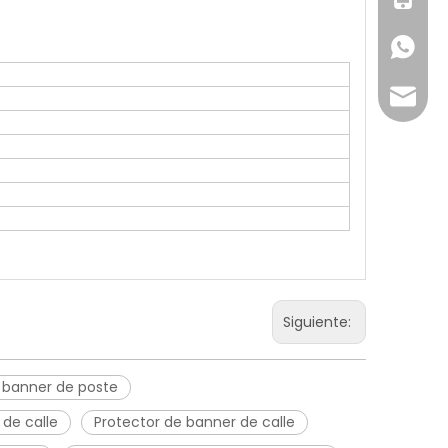
+86-18
Joyce@
Siguiente:
 banner de poste
 de calle
Protector de banner de calle