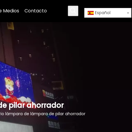
e Medios
Contacto
Español
de pilar ahorrador
ario lámpara de lámpara de pilar ahorrador