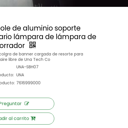
pole de aluminio soporte
tario lámpara de lámpara de
horrador
olgra de banner cargada de resorte para
 aire libre de Una Tech Co
UNA-SBH07
oducto:
UNA
oducto:
7616999000
Preguntar
dir al carrito