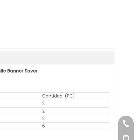
lle Banner Saver
Cantidad. (PC)
2
2
2
+86-76
6
+86-18