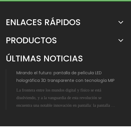
ENLACES RÁPIDOS
PRODUCTOS
ÚLTIMAS NOTICIAS
Mirando el futuro: pantalla de película LED
holográfica 3D transparente con tecnología MIP
La frontera entre los mundos digital y físico se está
disolviendo, y a la vanguardia de esta revolución se
encuentra una notable innovación en pantalla: la pantalla de
película LED holográfica 3D transparente potenciada por la
tecnología Micro-Inch-Pixel (MIP). Esto no es ciencia
ficción; es un salto tangible hacia adelante que