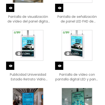
Pantalla de visualización
Pantalla de señalización
de vídeo del panel digital
de panel LED FHD de
LCD plano colgante
información colgante
horizontal
para interiores
vídeo
vídeo
Publicidad Universidad
Pantalla de vídeo con
Estadio Retrato Vidrio
pantalla digital LED y panel
Alquiler Hospital
HD fino colgante
Señalización digital