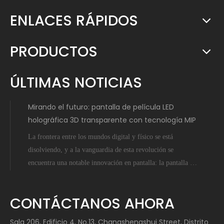
ENLACES RÁPIDOS
PRODUCTOS
ÚLTIMAS NOTICIAS
Mirando el futuro: pantalla de película LED
holográfica 3D transparente con tecnología MIP
La frontera entre los mundos digital y físico se está
disolviendo, y a la vanguardia de esta revolución se
encuentra una notable innovación en pantalla: la pantalla de
película LED holográfica 3D transparente potenciada por la
tecnología Micro-Inch-Pixel (MIP). Esto no es ciencia
CONTÁCTANOS AHORA
ficción; es un salto tangible hacia adelante que
Sala 206, Edificio 4, No.13, Changshengshui Street, Distrito