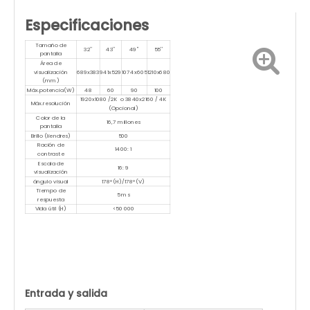
Especificaciones
Tamaño de
32''
43''
49''
55''
pantalla
Área de
visualización
689x383
941x529
1074x605
1210x680
(mm)
Máx.potencia(W)
48
60
90
100
1920x1080 /2K o 3840x2160 / 4K
Máx.resolución
(Opcional)
Color de la
16,7 millones
pantalla
Brillo (liendres)
500
Ración de
1400: 1
contraste
Escala de
16: 9
visualización
ángulo visual
178°(H)/178°(V)
Tiempo de
5 ms
respuesta
Vida útil (H)
<50 000
Entrada y salida