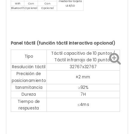
mediante tarjeta
WIFI
Con
Con
USB/SD
Bluetooth
Opcional
Opcional
Panel táctil (función táctil interactiva opcional)
Táctil capacitivo de 10 puntos /
Tipo
Táctil infrarrojo de 10 puntos
Resolución táctil
32767x32767
Precisión de
±2 mm
posicionamiento
tansmitancia
≥92%
Dureza
7H
Tiempo de
≤4ms
respuesta