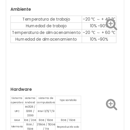
Ambiente
Temperatura de trabajo
–20 ℃ ～ + 40 ℃
Humedad de trabajo
10% ~90%
Temperatura de almacenamiento
–20 ℃ ～ + 60 ℃
Humedad de almacenamiento
10% ~90%
Hardware
Sistema
sistema
sistema de
tipo sandalia
operativo
Android
computadora
RK3128 /
UPC
3288 /
Intel 3/5/7/9
3399
RAM
1GB / 2GB
8GB / 16GB
8GB / 16GB
8GB /
256GB / 512GB
Memoria
Reproducirlo solo
16GB
/ 1TB