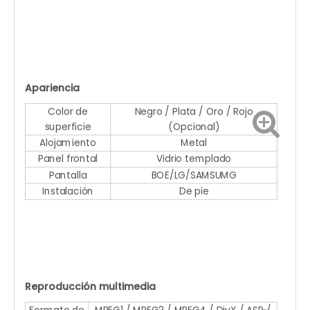
Apariencia
Color de
Negro / Plata / Oro / Rojo
superficie
(Opcional)
Alojamiento
Metal
Panel frontal
Vidrio templado
Pantalla
BOE/LG/SAMSUMG
Instalación
De pie
Reproducción multimedia
Formato de
MPEG1 / MPEG2 / MPEG4 / DivX / ASP /