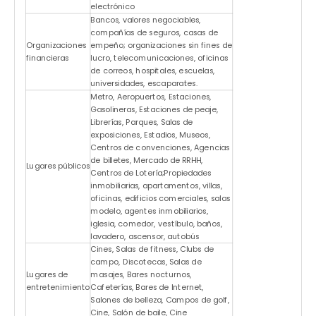
electrónico
Bancos, valores negociables,
compañías de seguros, casas de
Organizaciones
empeño; organizaciones sin fines de
financieras
lucro, telecomunicaciones, oficinas
de correos, hospitales, escuelas,
universidades, escaparates.
Metro, Aeropuertos, Estaciones,
Gasolineras, Estaciones de peaje,
Librerías, Parques, Salas de
exposiciones, Estadios, Museos,
Centros de convenciones, Agencias
de billetes, Mercado de RRHH,
Lugares públicos
Centros de Lotería;Propiedades
inmobiliarias, apartamentos, villas,
oficinas, edificios comerciales, salas
modelo, agentes inmobiliarios,
iglesia, comedor, vestíbulo, baños,
lavadero, ascensor, autobús
Cines, Salas de fitness, Clubs de
campo, Discotecas, Salas de
Lugares de
masajes, Bares nocturnos,
entretenimiento
Cafeterías, Bares de Internet,
Salones de belleza, Campos de golf,
Cine, Salón de baile, Cine