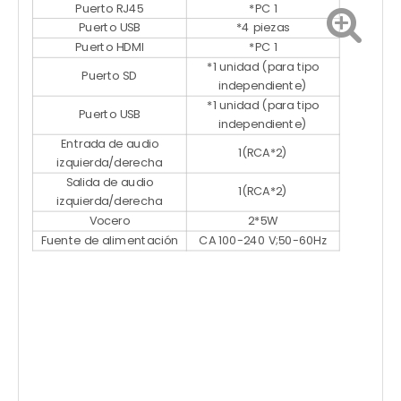
Puerto RJ45
*PC 1
Puerto USB
*4 piezas
Puerto HDMI
*PC 1
*1 unidad (para tipo
Puerto SD
independiente)
*1 unidad (para tipo
Puerto USB
independiente)
Entrada de audio
1(RCA*2)
izquierda/derecha
Salida de audio
1(RCA*2)
izquierda/derecha
Vocero
2*5W
Fuente de alimentación
CA 100-240 V;50-60Hz