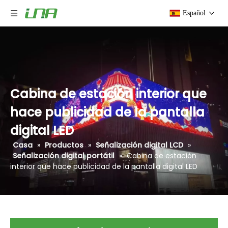
Español
Cabina de estación interior que
hace publicidad de la pantalla
digital LED
Casa
»
Productos
»
Señalización digital LCD
»
Señalización digital portátil
»
Cabina de estación
interior que hace publicidad de la pantalla digital LED