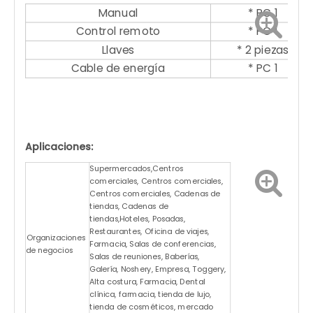
Manual
* PC 1
Control remoto
* PC 1
Llaves
* 2 piezas
Cable de energía
* PC 1
Aplicaciones:
Supermercados,Centros
comerciales, Centros comerciales,
Centros comerciales, Cadenas de
tiendas, Cadenas de
tiendas,Hoteles, Posadas,
Restaurantes, Oficina de viajes,
Organizaciones
Farmacia, Salas de conferencias,
de negocios
Salas de reuniones, Baberías,
Galería, Noshery, Empresa, Toggery,
Alta costura, Farmacia, Dental
clínica, farmacia, tienda de lujo,
tienda de cosméticos, mercado