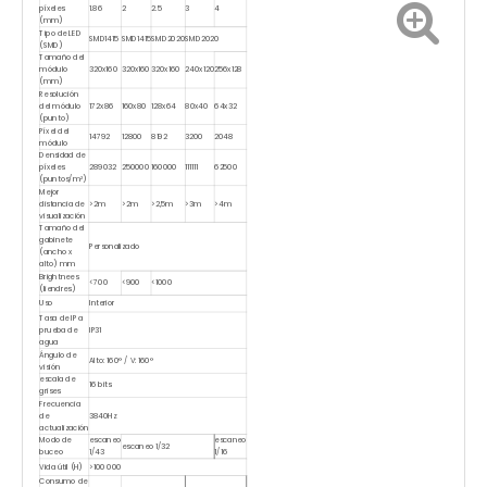
píxeles
1.86
2
2.5
3
4
(mm)
Tipo de LED
SMD1415
SMD1415
SMD2020
SMD2020
(SMD)
Tamaño del
módulo
320x160
320x160
320x160
240x120
256x128
(mm)
Resolución
del módulo
172x86
160x80
128x64
80x40
64x32
(punto)
Píxel del
14792
12800
8192
3200
2048
módulo
Densidad de
píxeles
289032
250000
160000
111111
62500
(puntos/m²)
Mejor
distancia de
>2m
>2m
>2,5m
>3m
>4m
visualización
Tamaño del
gabinete
Personalizado
(ancho x
alto) mm
Brightnees
<700
<900
<1000
(liendres)
Uso
Interior
Tasa de IP a
prueba de
IP31
agua
Ángulo de
Alto: 160° / V: 160°
visión
escala de
16 bits
grises
Frecuencia
de
3840Hz
actualización
Modo de
escaneo
escaneo
escaneo 1/32
buceo
1/43
1/16
Vida útil (H)
>100 000
Consumo de