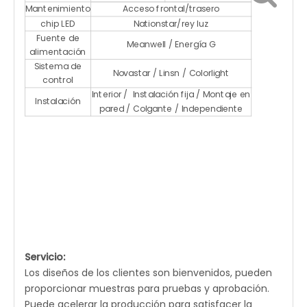
Mantenimiento
Acceso frontal/trasero
chip LED
Nationstar/rey luz
Fuente de
Meanwell / Energía G
alimentación
Sistema de
Novastar / Linsn / Colorlight
control
Interior / Instalación fija / Montaje en
Instalación
pared / Colgante / Independiente
Servicio:
Los diseños de los clientes son bienvenidos, pueden
proporcionar muestras para pruebas y aprobación.
Puede acelerar la producción para satisfacer la