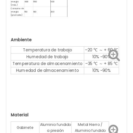
energía
488
550
600
(máx.)
Consumo de
energía
150
180
200
(promedio)
Ambiente
Temperatura de trabajo
–20 ℃ ～ + 60 ℃
Humedad de trabajo
10% ~90%
Temperatura de almacenamiento
–35 ℃ ～ + 85 ℃
Humedad de almacenamiento
10% ~90%
Material
Aluminio fundido
Metal Hierro /
Gabinete
a presión
Aluminio fundido