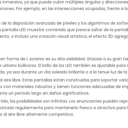
 inmersiva, ya que puede cubrir múltiples ángulos y direcciones,
iciones. Por ejemplo, en las intersecciones ocupadas, frente a l
 de la disposición avanzada de píxeles y los algoritmos de soft
 la pantalla LED muestre contenido que parece saltar de la panta
nto, o incluso una creación visual artística, el efecto 3D agre
D en forma de L exterior es su alta visibilidad. Gracias a su gra
urbano bullicioso. El brillo de los LED también es ajustable par
, ya sea durante un día soleado brillante o a la tenue luz de la
aire libre. Estas pantallas están construidas para soportar varia
s con materiales robustos y tienen funciones adecuadas de impe
e un período largo sin daños significativos.
enido, las posibilidades son infinitas. Los anunciantes pueden re
trado regularmente para mantenerlo fresco e atractivo para la a
o al aire libre altamente competitivo.