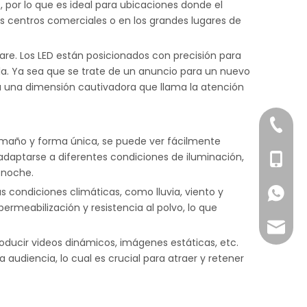
 por lo que es ideal para ubicaciones donde el
os centros comerciales o en los grandes lugares de
ware. Los LED están posicionados con precisión para
lla. Ya sea que se trate de un anuncio para un nuevo
ga una dimensión cautivadora que llama la atención
+86-76
n tamaño y forma única, se puede ver fácilmente
a adaptarse a diferentes condiciones de iluminación,
+86-18
 noche.
s condiciones climáticas, como lluvia, viento y
+86-18
rmeabilización y resistencia al polvo, lo que
Joyce@
producir videos dinámicos, imágenes estáticas, etc.
udiencia, lo cual es crucial para atraer y retener