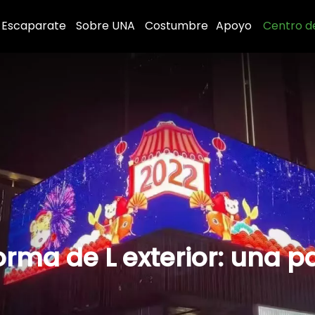
Escaparate
Sobre UNA
Costumbre
Apoyo
Centro d
orma de L exterior: una p