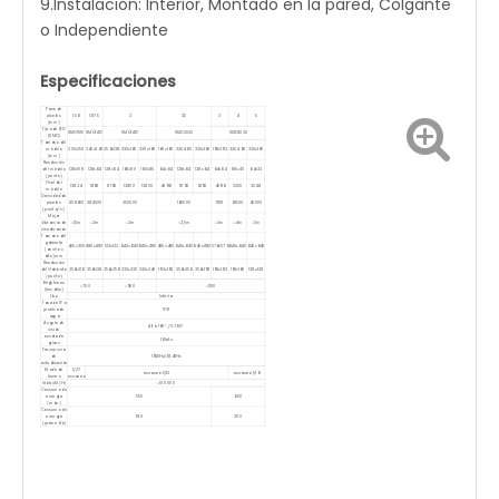
9.Instalación: Interior, Montado en la pared, Colgante
o Independiente
Especificaciones
Paso de
píxeles
1.56
1.875
2
2.5
3
4
5
(mm)
Tipo de LED
SMD1010
SMD1415
SMD1415
SMD2020
SMD2020
(SMD)
Tamaño del
módulo
200x150
240x240
256x128
320x160
320x160
160x160
320x160
320x160
192x192
320x160
320x160
(mm)
Resolución
del módulo
128x108
128x64
128x64
160x80
160x80
64x64
128x64
128x64
64x64
80x40
64x32
(punto)
Píxel del
13824
8192
8192
12800
12800
4096
8192
8192
4096
3200
2048
módulo
Densidad de
píxeles
409600
284500
250000
160000
111111
62500
40000
(punto/㎡)
Mejor
distancia de
>1,5m
>2m
>2m
>2,5m
>3m
>4m
>5m
visualización
Tamaño del
gabinete
400x300
480x480
512x512
640x640
640x480
480x480
640x640
640x480
576x576
640x640
640x640
(ancho x
alto) mm
Resolución
del Gabinete
256x216
256x128
256x256
320x320
320x240
192x192
256x256
256x192
192x192
160x160
128x128
(punto)
Brightnees
<700
<900
<1100
(liendres)
Uso
Interior
Tasa de IP a
prueba de
IP31
agua
Ángulo de
Alto: 160° / V: 160°
visión
escala de
16 bits
grises
Frecuencia
de
1920Hz/3840Hz
actualización
Modo de
1/27
escaneo 1/32
escaneo 1/16
buceo
escaneo
Vida útil (H)
>100 000
Consumo de
energía
550
600
(máx.)
Consumo de
energía
180
200
(promedio)