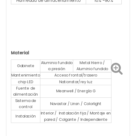
Humedad de almacenamiento
10% ~90%
Material
Aluminio fundido
Metal Hierro /
Gabinete
a presión
Aluminio fundido
Mantenimiento
Acceso frontal/trasero
chip LED
Nationstar/rey luz
Fuente de
Meanwell / Energía G
alimentación
Sistema de
Novastar / Linsn / Colorlight
control
Interior / Instalación fija / Montaje en
Instalación
pared / Colgante / Independiente