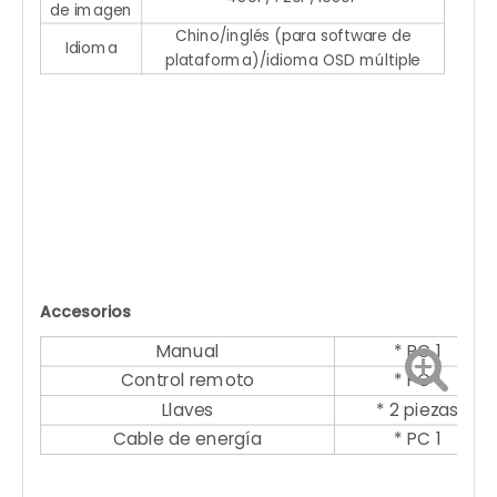
de imagen
Chino/inglés (para software de
Idioma
plataforma)/idioma OSD múltiple
Accesorios
Manual
* PC 1
Control remoto
* PC 1
Llaves
* 2 piezas
Cable de energía
* PC 1