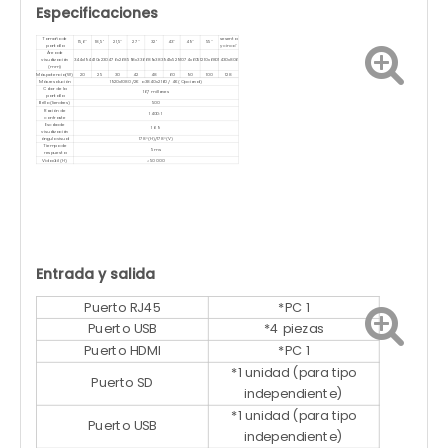
Especificaciones
Tamaño de
sesenta
15,6''
18,5''
21,5''
27''
32''
43''
49''
55''
pantalla
y cinco''
Área de
visualización
344x194
410x230
476x268
598x336
689x383
941x529
1074x605
1210x680
1430x806
(mm)
Máx.potencia(W)
20
25
30
42
48
60
90
100
128
Máx.resolución
1920x1080 /2K o 3840x2160 / 4K (Opcional)
Color de la
16,7 millones
pantalla
Brillo (liendres)
500
Ración de
1400: 1
contraste
Escala de
16: 9
visualización
ángulo visual
178°(H)/178°(V)
Tiempo de
5 ms
respuesta
Vida útil (H)
<50 000
Entrada y salida
Puerto RJ45
*PC 1
Puerto USB
*4 piezas
Puerto HDMI
*PC 1
*1 unidad (para tipo
Puerto SD
independiente)
*1 unidad (para tipo
Puerto USB
independiente)