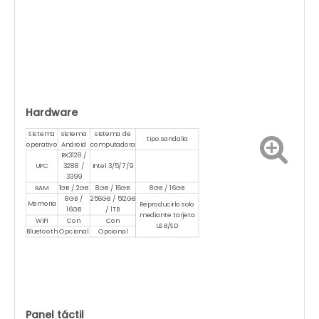
Hardware
Sistema
sistema
sistema de
tipo sandalia
operativo
Android
computadora
RK3128 /
UPC
3288 /
Intel 3/5/7/9
3399
RAM
1GB / 2GB
8GB / 16GB
8GB / 16GB
8GB /
256GB / 512GB
Memoria
Reproducirlo solo
16GB
/ 1TB
mediante tarjeta
WIFI
Con
Con
USB/SD
Bluetooth
Opcional
Opcional
Panel táctil