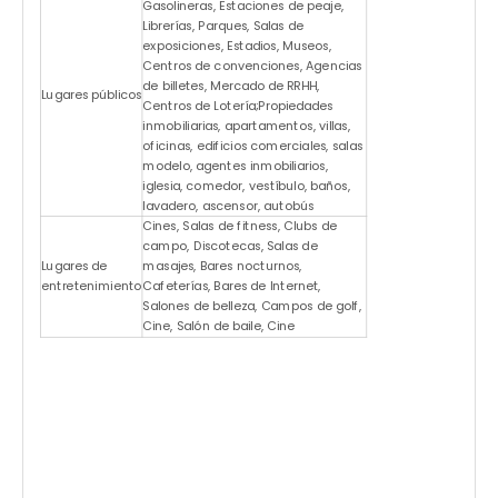
Gasolineras, Estaciones de peaje,
Librerías, Parques, Salas de
exposiciones, Estadios, Museos,
Centros de convenciones, Agencias
de billetes, Mercado de RRHH,
Lugares públicos
Centros de Lotería;Propiedades
inmobiliarias, apartamentos, villas,
oficinas, edificios comerciales, salas
modelo, agentes inmobiliarios,
iglesia, comedor, vestíbulo, baños,
lavadero, ascensor, autobús
Cines, Salas de fitness, Clubs de
campo, Discotecas, Salas de
Lugares de
masajes, Bares nocturnos,
entretenimiento
Cafeterías, Bares de Internet,
Salones de belleza, Campos de golf,
Cine, Salón de baile, Cine