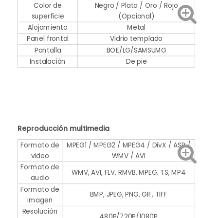
Color de
Negro / Plata / Oro / Rojo
superficie
(Opcional)
Alojamiento
Metal
Panel frontal
Vidrio templado
Pantalla
BOE/LG/SAMSUMG
Instalación
De pie
Reproducción multimedia
Formato de
MPEG1 / MPEG2 / MPEG4 / DivX / ASP /
video
WMV / AVI
Formato de
WMV, AVI, FLV, RMVB, MPEG, TS, MP4
audio
Formato de
BMP, JPEG, PNG, GIF, TIFF
imagen
Resolución
480P/720P/1080P