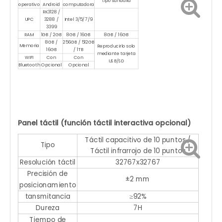
tipo sandalia
operativo
Android
computadora
RK3128 /
UPC
3288 /
Intel 3/5/7/9
3399
RAM
1GB / 2GB
8GB / 16GB
8GB / 16GB
8GB /
256GB / 512GB
Memoria
Reproducirlo solo
16GB
/ 1TB
mediante tarjeta
WIFI
Con
Con
USB/SD
Bluetooth
Opcional
Opcional
Panel táctil (función táctil interactiva opcional)
Táctil capacitivo de 10 puntos /
Tipo
Táctil infrarrojo de 10 puntos
Resolución táctil
32767x32767
Precisión de
±2 mm
posicionamiento
tansmitancia
≥92%
Dureza
7H
Tiempo de