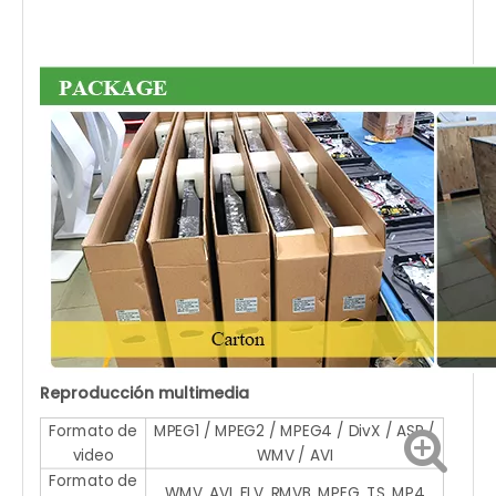
Reproducción multimedia
Formato de
MPEG1 / MPEG2 / MPEG4 / DivX / ASP /
video
WMV / AVI
Formato de
WMV, AVI, FLV, RMVB, MPEG, TS, MP4