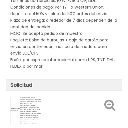
Términos comerciales: EXW, FOB o CIF, DDU
Condiciones de pago: Por T/T o Western Union,
depósito del 50% y saldo del 50% antes del envío.
Plazo de entrega: alrededor de 7 días dependen de la
cantidad del pedido.
MOQ: Se acepta pedido de muestra.
Paquete: Bolsa de burbujas + caja de cartón para
envío en contenedor, más caja de madera para
envío LCL/CFS
Envío: por expreso internacional como UPS, TNT, DHL,
FEDEX o por mar.
Solicitud
Supermercados,Centros
comerciales, Centros comerciales,
Centros comerciales, Cadenas de
tiendas, Cadenas de
tiendas,Hoteles, Posadas,
Restaurantes, Oficina de viajes,
Organizaciones
Farmacia, Salas de conferencias,
de negocios
Salas de reuniones, Baberías,
Galería, Noshery, Empresa, Toggery,
Alta costura, Farmacia, Dental
clínica, farmacia, tienda de lujo,
tienda de cosméticos, mercado
electrónico
Bancos, valores negociables,
compañías de seguros, casas de
Organizaciones
empeño; organizaciones sin fines de