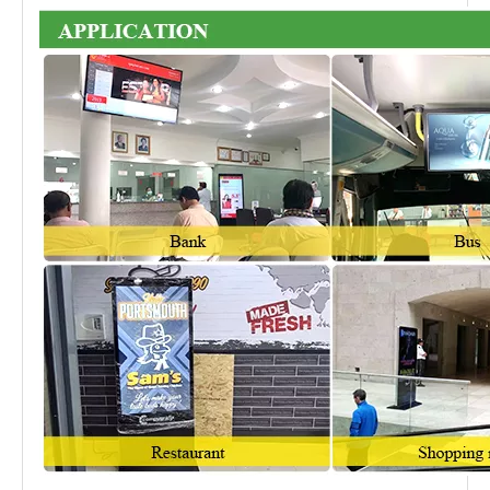
financieras
lucro, telecomunicaciones, oficinas
de correos, hospitales, escuelas,
universidades, escaparates.
Metro, Aeropuertos, Estaciones,
Gasolineras, Estaciones de peaje,
Librerías, Parques, Salas de
exposiciones, Estadios, Museos,
Centros de convenciones, Agencias
de billetes, Mercado de RRHH,
Lugares públicos
Centros de Lotería;Propiedades
inmobiliarias, apartamentos, villas,
oficinas, edificios comerciales, salas
modelo, agentes inmobiliarios,
iglesia, comedor, vestíbulo, baños,
lavadero, ascensor, autobús
Cines, Salas de fitness, Clubs de
campo, Discotecas, Salas de
Lugares de
masajes, Bares nocturnos,
entretenimiento
Cafeterías, Bares de Internet,
Salones de belleza, Campos de golf,
Cine, Salón de baile, Cine