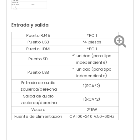
contraste
Escala de
visualizació
16: 9
n
ángulo
178°(H)/178°(V)
visual
Tiempo de
5 ms
respuesta
Vida útil
<50 000
(H)
Entrada y salida
Puerto RJ45
*PC 1
Puerto USB
*4 piezas
Puerto HDMI
*PC 1
*1 unidad (para tipo
Puerto SD
independiente)
*1 unidad (para tipo
Puerto USB
independiente)
Entrada de audio
1(RCA*2)
izquierda/derecha
Salida de audio
1(RCA*2)
izquierda/derecha
Vocero
2*5W
Fuente de alimentación
CA 100-240 V;50-60Hz