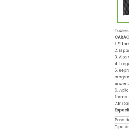
Tablero
CARAC
1. El t
2. El 
3. Alta
4. Larg
5. Rep
program
encend
6. Apli
forma 
7.Insta
Especi
Paso d
Tipo d