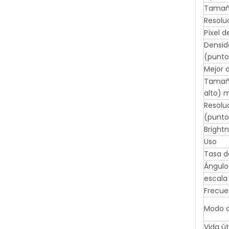
Tamañ
Resolu
Píxel 
Densid
(punt
Mejor d
Tamaño
alto)
Resolu
(punto
Brightn
Uso
Tasa d
Ángulo
escala 
Frecue
Modo 
Vida út