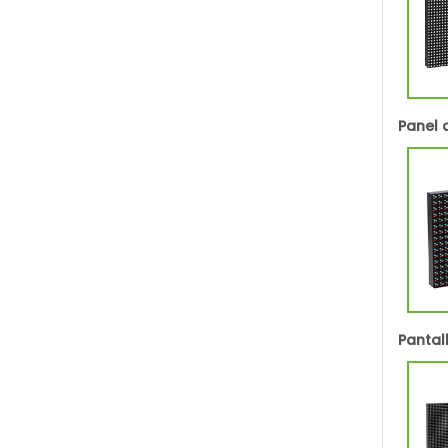
Panel d
Pantall