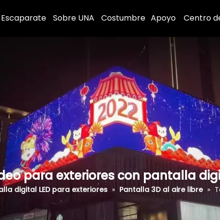
Escaparate
Sobre UNA
Costumbre
Apoyo
Centro d
deo para exteriores con pantalla digi
lla digital LED para exteriores
»
Pantalla 3D al aire libre
»
T