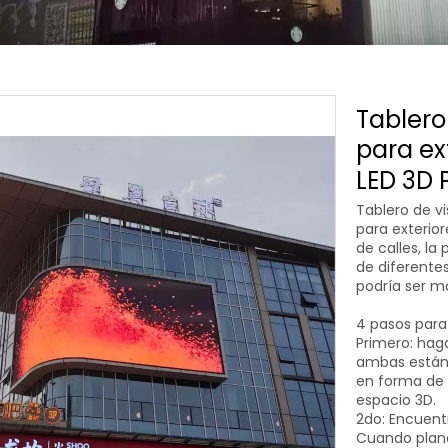
Tablero
para ex
LED 3D 
Tablero de vi
para exterio
de calles, la
de diferente
podría ser má
4 pasos para 
Primero: haga
ambas están 
en forma de a
espacio 3D.
2do: Encuentr
Cuando planee