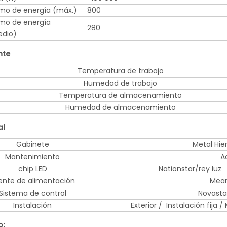
o de energía (máx.)
800
mo de energía
280
edio)
nte
Temperatura de trabajo
Humedad de trabajo
Temperatura de almacenamiento
Humedad de almacenamiento
al
Gabinete
Metal Hie
Mantenimiento
A
chip LED
Nationstar/rey luz
ente de alimentación
Mean
Sistema de control
Novastar
Instalación
Exterior / Instalación fija
o: