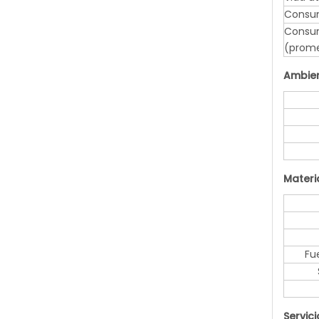
Consum
Consu
(prom
Ambie
Materi
Fu
Servici