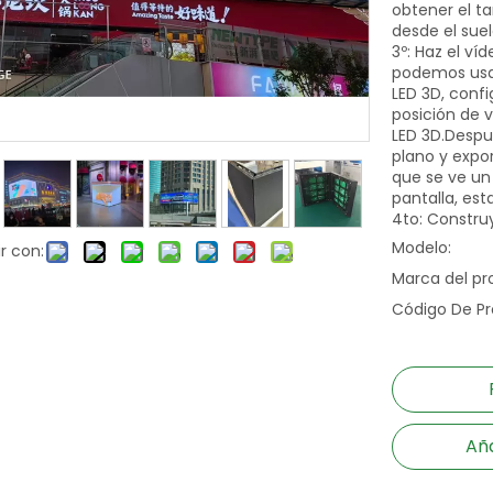
obtener el ta
desde el suel
3º: Haz el ví
podemos usar
LED 3D, conf
posición de v
LED 3D.Despu
plano y expo
que se ve un
pantalla, est
4to: Construy
Modelo:
r con:
Marca del pr
Código De Pr
Aña