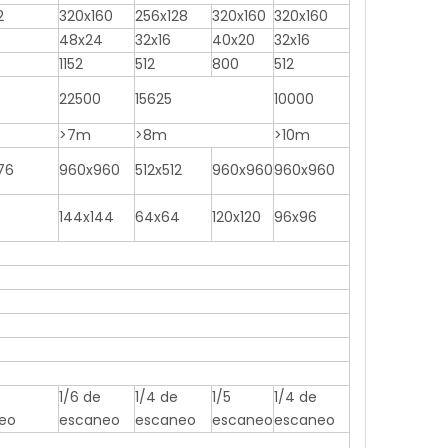
2
320x160
256x128
320x160
320x160
48x24
32x16
40x20
32x16
1152
512
800
512
22500
15625
10000
>7m
>8m
>10m
76
960x960
512x512
960x960
960x960
144x144
64x64
120x120
96x96
1/6 de
1/4 de
1/5
1/4 de
eo
escaneo
escaneo
escaneo
escaneo