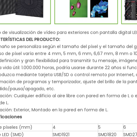
 de visualización de vídeo para exteriores con pantalla digital L
TERÍSTICAS DEL PRODUCTO:
amaño se personaliza según el tamaño del píxel y el tamaño del g
paso de píxel varía entre 4 mm, 5 mm, 6 mm, 6,67 mm, 8 mm o 
 definición y gran flexibilidad para transmitir tu mensaje, imágen
a vida útil: 1.000.000 horas, podría usarse durante 22 años si func
roduzca mediante tarjeta USB/SD o control remoto por Internet,
ación de programas y temporizador, ajuste del brillo de la pant
ido/pausa/apagado, etc.
cación: Cualquier edificio al aire libre con pared en forma de L o 
de L.
lación: Exterior, Montado en la pared en forma de L.
ficaciones
e píxeles (mm)
4
5
6
e LED (SMD)
SMD1921
SMD1820
SMD27