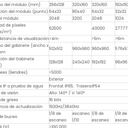
o del módulo (mm)
256x128
320x160
320x160
192x19
ción del módulo (punto)
64x32
80x40
64x32
32x32
del módulo
2048
3200
2048
1024
ad de píxeles
62500
40000
27777
os/m²)
istancia de visualización
>4m
>5m
>6m
 del gabinete (ancho x
512x512
960x960
960x960
576x5
 mm
ción del Gabinete
128x128
240x240
192x192
96x96
)
ees (liendres)
<5000
Exterior
e IP a prueba de agua
Frontal: IP65; Trasera:IP54
 de visión
Alto: 140° / V: 140°
de grises
16 bits
ncia de actualización
1920Hz/3840Hz
1/8 de
escaneo
1/8 de
1/8 de
de buceo
escaneo
1/10
escaneo
escan
il (H)
>100 000