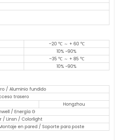
–20 ℃ ～ + 60 ℃
10% ~90%
–35 ℃ ～ + 85 ℃
10% ~90%
rro / Aluminio fundido
cceso trasero
Hongzhou
well / Energía G
 / Linsn / Colorlight
 / Montaje en pared / Soporte para poste