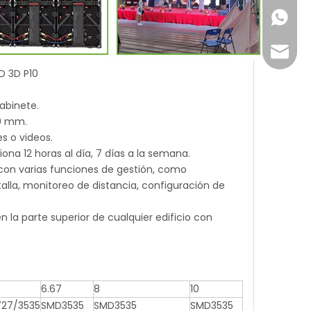
+86-18
Joyce@
ED 3D P10
abinete.
10 mm.
es o videos.
iona 12 horas al día, 7 días a la semana.
 con varias funciones de gestión, como
alla, monitoreo de distancia, configuración de
en la parte superior de cualquier edificio con
6.67
8
10
27/3535
SMD3535
SMD3535
SMD3535