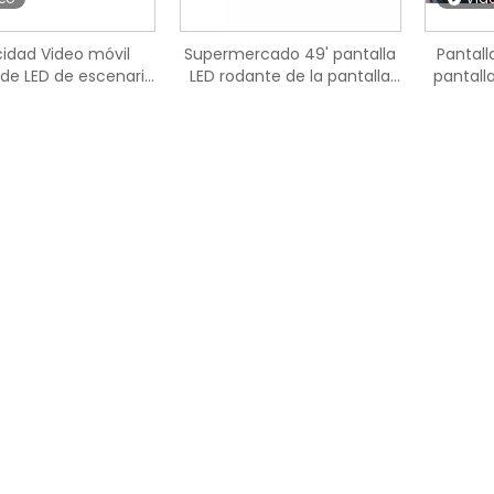
cidad Video móvil
Supermercado 49' pantalla
Pantall
 de LED de escenario
LED rodante de la pantalla
pantalla
 de pantalla digital
de vídeo de Wifi Digital
para