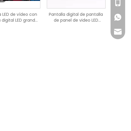
+86-18
a LED de vídeo con
Pantalla digital de pantalla
+86-18
 digital LED grande
de panel de video LED
 aeropuerto P2
horizontal de pared
Joyce@