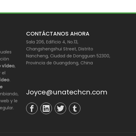
CONTÁCTANOS AHORA
Sala 206, Edificio 4, No.13,
Changshengshui Street, Distrito
cuales
Nancheng, Ciudad de Dongguan 52300,
ación
Provincia de Guangdong, China
e vídeo
,
 el
vídeo
.
de
Joyce@unatechcn.com
mbiando,
web y le
egular.