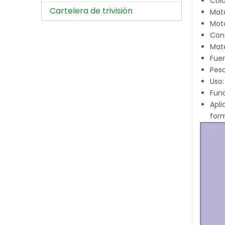
Colo
Cartelera de trivisión
Mate
Moto
Con
Mate
Fuen
Peso
Uso:
Func
Apli
form