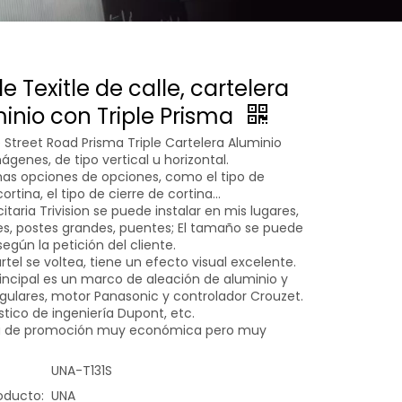
e Texitle de calle, cartelera
inio con Triple Prisma
e Street Road Prisma Triple Cartelera Aluminio
genes, de tipo vertical u horizontal.
as opciones de opciones, como el tipo de
rtina, el tipo de cierre de cortina...
citaria Trivision se puede instalar en mis lugares,
, postes grandes, puentes; El tamaño se puede
según la petición del cliente.
tel se voltea, tiene un efecto visual excelente.
rincipal es un marco de aleación de aluminio y
ngulares, motor Panasonic y controlador Crouzet.
stico de ingeniería Dupont, etc.
a de promoción muy económica pero muy
UNA-T131S
oducto:
UNA