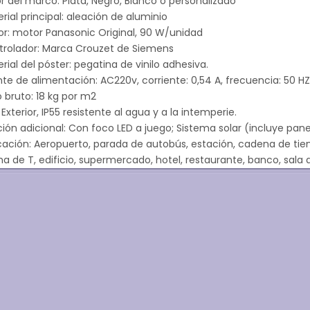
r del marco: Plata, Negro, Blanco o personalizado
rial principal: aleación de aluminio
r: motor Panasonic Original, 90 W/unidad
trolador: Marca Crouzet de Siemens
rial del póster: pegatina de vinilo adhesiva.
te de alimentación: AC220v, corriente: 0,54 A, frecuencia: 50 H
 bruto: 18 kg por m2
 Exterior, IP55 resistente al agua y a la intemperie.
ión adicional: Con foco LED a juego; Sistema solar (incluye panel
cación: Aeropuerto, parada de autobús, estación, cadena de tien
a de T, edificio, supermercado, hotel, restaurante, banco, sala d