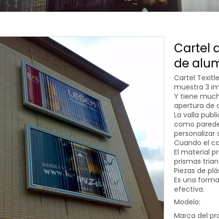
Cartel d
de alum
Cartel Texitl
muestra 3 imá
Y tiene much
apertura de co
La valla publi
como paredes
personalizar 
Cuando el car
El material p
prismas tria
Piezas de plá
Es una form
efectiva.
Modelo:
Marca del pr