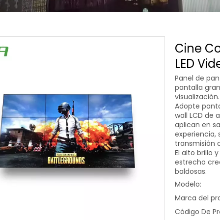
Cine Co
LED Vid
Panel de pan
pantalla gran
visualización.
Adopte pantal
wall LCD de a
aplican en sa
experiencia,
transmisión 
El alto brill
estrecho cre
baldosas.
Modelo:
Marca del pr
Código De Pr