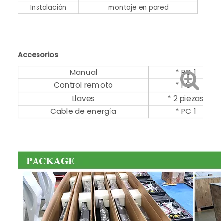
Instalación
montaje en pared
Accesorios
Manual
* PC 1
Control remoto
* PC 1
Llaves
* 2 piezas
Cable de energía
* PC 1