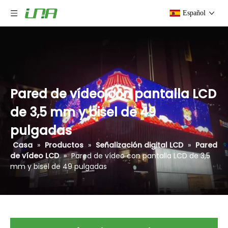
Español
Pared de vídeo con pantalla LCD
de 3,5 mm y bisel de 49
pulgadas
Casa
»
Productos
»
Señalización digital LCD
»
Pared
de vídeo LCD
»
Pared de vídeo con pantalla LCD de 3,5
mm y bisel de 49 pulgadas