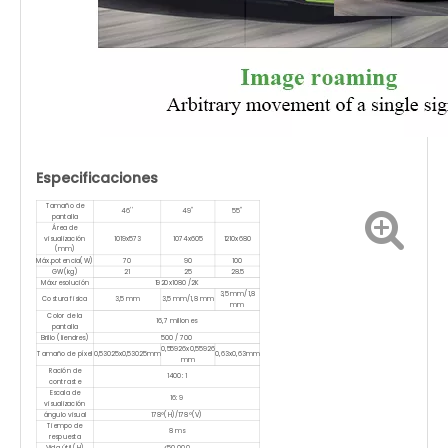
Especificaciones
Tamaño de
46''
49''
55''
pantalla
Área de
visualización
1019x573
1074x605
1210x680
(mm)
Máx.potencia(W)
70
90
100
GW(kg)
21
25
28.5
Máx.resolución
1920x1080 /2K
3,5 mm/1,8
Costura fisica
3,5 mm
3,5 mm/1,8 mm
mm
Color de la
16,7 millones
pantalla
Brillo (liendres)
500 / 700
0,55926x0,55926
Tamaño de píxel
0,53025x0,53025mm
0,63x0,63mm
mm
Ración de
1400: 1
contraste
Escala de
16: 9
visualización
ángulo visual
178°(H)/178°(V)
Tiempo de
8 ms
respuesta
Vida útil (H)
<50 000