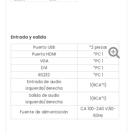
Entrada y salida
Puerto USB
*2 piezas
Puerto HDMI
*PC 1
VGA
*PC 1
DVI
*PC 1
RS232
*PC 1
Entrada de audio
1(RCA*1)
izquierda/derecha
Salida de audio
1(RCA*1)
izquierda/derecha
CA 100-240 V;50-
Fuente de alimentación
60Hz