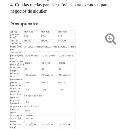
4. Con las ruedas para ser móviles para eventos o para
negocios de alquiler
Presupuesto:
Artículo
UNA-4S18
UNA-4S15
UNA-4S12
Pixel Pitch
P1.86
P1.56
P1.25
(mm)
Tipo LED
SMD1212
SMD1212
SMD1010
Tamaño de
marco (h*w)
2070x683.72*4side
2070x683.72*4side
2070x683.72*4side
mm
Tamaño de
pantalla (h*w)
1920x640*4side
1920x640*4side
1920x640*4side
mm
Resolución de
1032x344
1224x408
1536x512
pantalla (DOT)
Nuevo peso
125
125
125
(kg/pcs)
Modo de
1/43 escaneo
1/51 escaneo
1/64 escaneo
buceo
Densidad de
píxeles
288906
409600
640000
(puntos/sqm)
Mínimo Ver
> 1.9m
> 1.6m
> 1.3m
distancia
Material del
Estructura de metal
gabinete
Brightnees
> 600
(liendres)
Ángulo de vista
H: 170 ° / V: 170 °
Escala de
16 bits
grises
Actualización
> 3840Hz
Vida útil (h)
> 100 000
Power
COMSUNUD
2400W/SQM
2400W/SQM
2400W/SQM
(Max.)