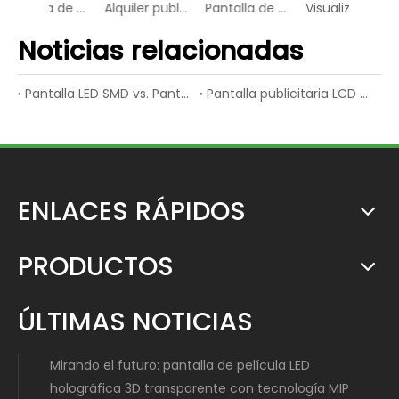
Pantalla de vídeo vertical del cartel digital delgado P2.5 LED
Alquiler publicitario RGB Smart Display LED Digital señalización digital
Pantalla de vídeo inteligente Street P6 LED Digital Square
Visualización del panel de video de la pantalla digital de la placa digital del estante de mercado
Noticias relacionadas
Pantalla LED SMD vs. Pantalla LED de inmersión
Pantalla publicitaria LCD vs. Pantalla publicitaria LED
ENLACES RÁPIDOS
PRODUCTOS
ÚLTIMAS NOTICIAS
Mirando el futuro: pantalla de película LED
holográfica 3D transparente con tecnología MIP