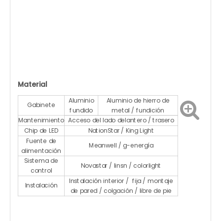
Material
Aluminio
Aluminio de hierro de
Gabinete
fundido
metal / fundición
Mantenimiento
Acceso del lado delantero / trasero
Chip de LED
NationStar / King Light
Fuente de
Meanwell / g-energía
alimentación
Sistema de
Novastar / linsn / colorlight
control
Instalación interior / fija / montaje
Instalación
de pared / colgación / libre de pie