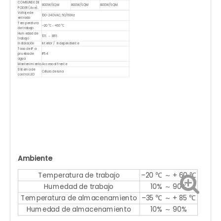
COMSUNDE DE
800W/SQM
800W/SQM
800W/SQM
PODER (Ave).
Voltaje de
100-240VAC; 50/60Hz
entrada
Temperatura
–20 ℃～+60 ℃
de trabajo
Humedad de
10% ～ 85%
trabajo
Instalación
Interior / independiente
Tasa de IP a
prueba de
IP54
agua
Mantenimiento
Acceso al frente
Sistema de
Célula de luna
control LED
Ambiente
Temperatura de trabajo
–20 ℃ ～ + 60 ℃
Humedad de trabajo
10% ～ 90%
Temperatura de almacenamiento
–35 ℃ ～ + 85 ℃
Humedad de almacenamiento
10% ～ 90%