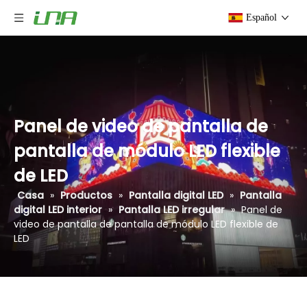
Español
Panel de video de pantalla de
pantalla de módulo LED flexible
de LED
Casa
»
Productos
»
Pantalla digital LED
»
Pantalla
digital LED interior
»
Pantalla LED irregular
»
Panel de
video de pantalla de pantalla de módulo LED flexible de
LED