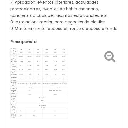
7. Aplicación: eventos interiores, actividades
promocionales, eventos de habla escenario,
conciertos o cualquier asuntos estacionales, etc.
8. Instalación: interior, para negocios de alquiler
9. Mantenimiento: acceso al frente o acceso a fondo
Presupuesto
Pixel Pitch
2.6
2.976
3.91
2.976
3.91
4.81
(mm)
Tipo de LED
2020
2020
2020
2020
2020
2020
(SMD)
Tamaño del
módulo
250x250
250x250
250x250
250x250
250x250
250x250
(mm)
Resolución
del módulo
96x96
84x84
64x64
84x84
64x64
52x52
(DOT)
Píxel del
9216
7056
4096
7056
4096
2704
módulo
Densidad de
píxeles
147456
112896
65536
112896
65536
43264
(punto/㎡)
Mejor
distancia de
> 2.5m
> 3M
> 4m
> 3M
> 4m
> 5m
vista
Tamaño del
gabinete
500x500
500x1000
500x500
500x1000
500x500
500x1000
500x500
500x1000
500x500
500x1000
500x500
500x1000
(w*h) mm
Resolución
del gabinete
192x192
192x384
168x168
168x336
128x128
128x256
168x168
168x336
128x128
128x256
104x104
104x208
(punto)
Uso
Interior / alquiler
Al aire libre / alquiler
Tasa de IP a
prueba de
IP31
Frente: IP65; Trasero: IP54
agua
Brightnees
<1100
<5000
(liendres)
Ángulo de
H: 160 ° / V: 160 °
vista
Escala de
16 bits
grises
Actualización
1920Hz / 3840Hz
Modo de
1/16 escaneo
buceo
Vida útil (h)
> 100 000
Power
COMSUNUD
550
600
800
(Max.)
COMSUNDE
DE PODER
180
200
266
(Ave).