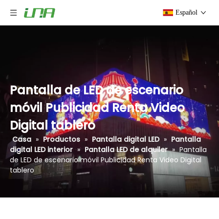
Español
Pantalla de LED de escenario
móvil Publicidad Renta Video
Digital tablero
Casa
»
Productos
»
Pantalla digital LED
»
Pantalla
digital LED interior
»
Pantalla LED de alquiler
»
Pantalla
de LED de escenario móvil Publicidad Renta Video Digital
tablero