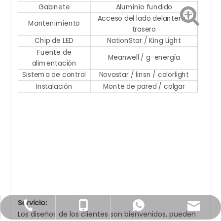
Gabinete
Aluminio fundido
Acceso del lado delantero /
Mantenimiento
trasero
Chip de LED
NationStar / King Light
Fuente de
Meanwell / g-energía
alimentación
Sistema de control
Novastar / linsn / colorlight
Instalación
Monte de pared / colgar
Servicio:
Joyce@unatechcn.com
+86-769-33838007
+86-18680059526
+86-18680059526
Los diseños de los clientes son bienvenidos, pueden