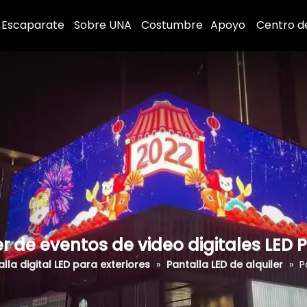
Escaparate
Sobre UNA
Costumbre
Apoyo
Centro d
r de eventos de video digitales LED P3
lla digital LED para exteriores
»
Pantalla LED de alquiler
»
P