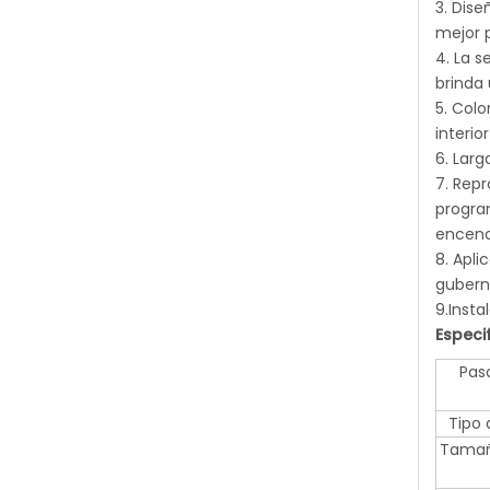
3. Dise
mejor p
4. La s
brinda 
5. Colo
interio
6. Larg
7. Rep
program
encend
8. Apli
guberna
9.Insta
Especi
Pas
Tipo 
Tamañ