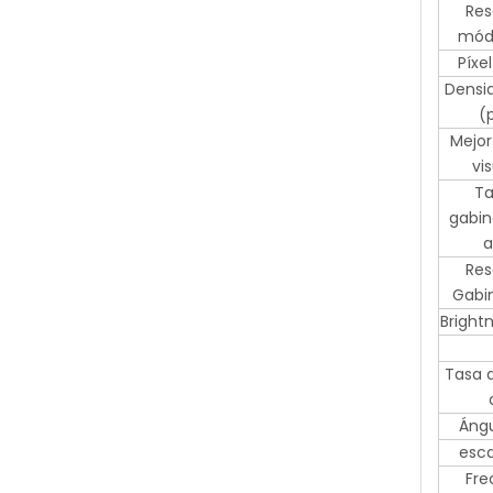
Res
mód
Píxe
Densid
(
Mejor
vi
Ta
gabin
a
Res
Gabi
Bright
Tasa d
Ángu
esca
Fre