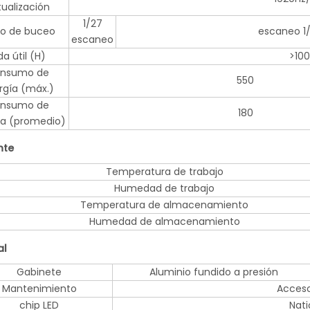
ualización
1/27
o de buceo
escaneo 1
escaneo
da útil (H)
>10
nsumo de
550
rgía (máx.)
nsumo de
180
ía (promedio)
nte
Temperatura de trabajo
Humedad de trabajo
Temperatura de almacenamiento
Humedad de almacenamiento
al
Gabinete
Aluminio fundido a presión
Mantenimiento
Acceso
chip LED
Nati