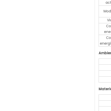
act
Mod
Vi
Co
ene
Co
energ
Ambie
Materi