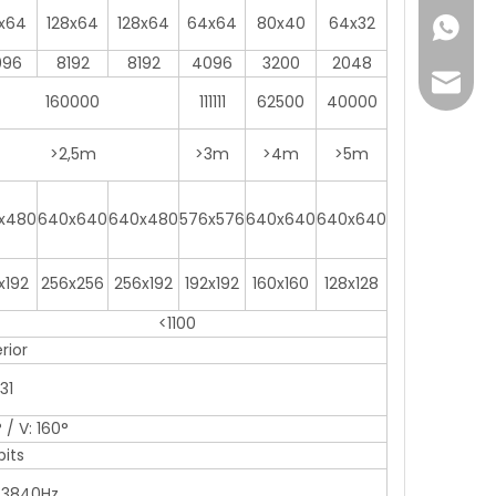
x64
128x64
128x64
64x64
80x40
64x32
+86-18
096
8192
8192
4096
3200
2048
Joyce@
160000
111111
62500
40000
>2,5m
>3m
>4m
>5m
x480
640x640
640x480
576x576
640x640
640x640
x192
256x256
256x192
192x192
160x160
128x128
<1100
erior
P31
° / V: 160°
bits
/3840Hz