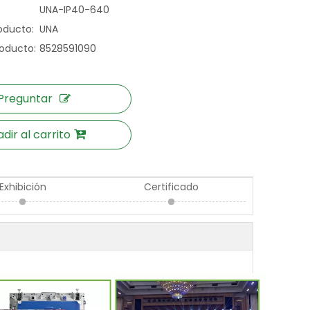
UNA-IP40-640
oducto:
UNA
oducto:
8528591090
Preguntar
dir al carrito
Exhibición
Certificado