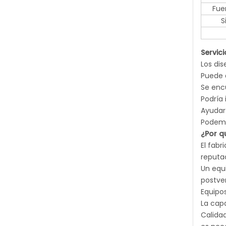
Fue
S
Servici
Los di
Puede 
Se encu
Podría 
Ayudar 
Podemo
¿Por q
El fabr
reputa
Un equi
postve
Equipo
La cap
Calidad