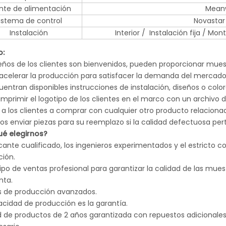
nte de alimentación
Meanw
istema de control
Novastar 
Instalación
Interior / Instalación fija / M
o:
seños de los clientes son bienvenidos, pueden proporcionar mue
acelerar la producción para satisfacer la demanda del mercado d
entran disponibles instrucciones de instalación, diseños o color
imprimir el logotipo de los clientes en el marco con un archivo dig
a los clientes a comprar con cualquier otro producto relaciona
s enviar piezas para su reemplazo si la calidad defectuosa pert
ué elegirnos?
icante cualificado, los ingenieros experimentados y el estricto
ción.
po de ventas profesional para garantizar la calidad de las mues
nta.
s de producción avanzados.
acidad de producción es la garantía.
 de productos de 2 años garantizada con repuestos adicionales, s