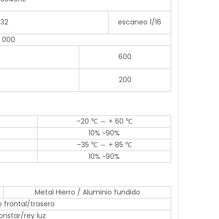
/32
escaneo 1/16
0 000
600
200
–20 ℃ ～ + 60 ℃
10% ~90%
–35 ℃ ～ + 85 ℃
10% ~90%
Metal Hierro / Aluminio fundido
 frontal/trasero
onstar/rey luz