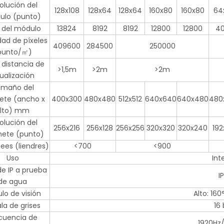
olución del
128x108
128x64
128x64
160x80
160x80
64
ulo (punto)
l del módulo
13824
8192
8192
12800
12800
4
ad de píxeles
409600
284500
250000
punto/㎡)
 distancia de
>1,5m
>2m
>2m
sualización
maño del
ete (ancho x
400x300
480x480
512x512
640x640
640x480
480
lto) mm
olución del
256x216
256x128
256x256
320x320
320x240
192
nete (punto)
nees (liendres)
<700
<900
Uso
Int
e IP a prueba
I
de agua
lo de visión
Alto: 160
la de grises
16 
cuencia de
1920Hz