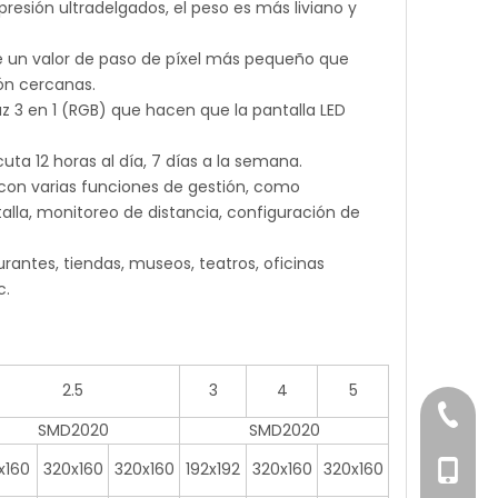
presión ultradelgados, el peso es más liviano y
iene un valor de paso de píxel más pequeño que
ión cercanas.
uz 3 en 1 (RGB) que hacen que la pantalla LED
cuta 12 horas al día, 7 días a la semana.
 con varias funciones de gestión, como
alla, monitoreo de distancia, configuración de
urantes, tiendas, museos, teatros, oficinas
c.
2.5
3
4
5
+86-76
SMD2020
SMD2020
x160
320x160
320x160
192x192
320x160
320x160
+86-18