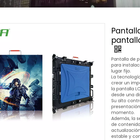
Pantall
pantall
Pantalla de 
para instalac
lugar fijo.
La tecnologí
crear un impa
la pantalla L
desde una dis
Su alto contr
presentación
momento.
Además, la se
de contenido 
actualizació
estable y con