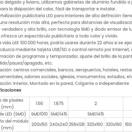
ño delgado y liviano, utilizamos gabinetes de aluminio fundido a 
ara la disipación del calor, fácil de transportar e instalar.
eñalización publicitaria LED para interiores de alta definición t
una resolución más alta, perfecta para distancias de visualizac
r verdadero y alto brillo, con tecnología SMD y diodo emisor de l
r ofrezca un espectáculo publicitario a todo color y vívido.
a vida útil: 100.000 horas, podría usarse durante 22 años si se eje
roduzca mediante tarjeta USB/SD o control remoto por Internet,
ación de programas y temporizador, ajuste del brillo de la pant
ido/pausa/apagado, etc.
cación: centros comerciales, bancos, aeropuertos, hoteles, resta
mentales, salones sociales, iglesias, monumentos, estadios, et
lación: Interior, Montado en la pared, Colgante o Independiente
ficaciones
o de píxeles
1.56
1.875
2
(mm)
de LED (SMD)
SMD1010
SMD1415
SMD1415
o del módulo
200x150
240x240
256x128
320x160
320x160
160
(mm)