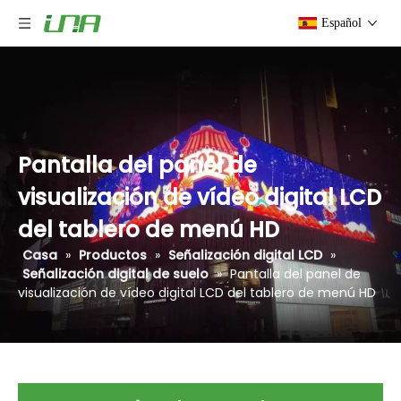
Español
Pantalla del panel de
visualización de vídeo digital LCD
del tablero de menú HD
Casa
»
Productos
»
Señalización digital LCD
»
Señalización digital de suelo
»
Pantalla del panel de
visualización de vídeo digital LCD del tablero de menú HD