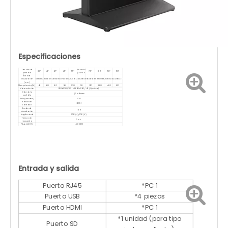
Especificaciones
Tamaño de
sesenta
32''
43''
47''
49''
55''
75''
86''
98''
110''
pantalla
y cinco''
Área de
visualización
689x383
941x529
1039x585
1074x605
1210x680
1430x806
1650x928
1898x1068
2158x1214
2436x1371
(mm)
Máx.potencia(W)
48
60
80
90
100
128
190
380
450
810
Máx.resolución
1920x1080 /2K o 3840x2160 / 4K (Opcional)
Color de la
16,7 millones
pantalla
Brillo (liendres)
500
Ración de
1400: 1
contraste
Escala de
16: 9
visualización
ángulo visual
178°(H)/178°(V)
Tiempo de
5 ms
respuesta
Vida útil (H)
<50 000
Entrada y salida
Puerto RJ45
*PC 1
Puerto USB
*4 piezas
Puerto HDMI
*PC 1
*1 unidad (para tipo
Puerto SD