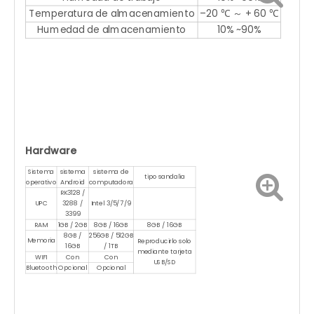
Temperatura de almacenamiento
–20 ℃ ～ + 60 ℃
Humedad de almacenamiento
10% ~90%
Hardware
Sistema
sistema
sistema de
tipo sandalia
operativo
Android
computadora
RK3128 /
UPC
3288 /
Intel 3/5/7/9
3399
RAM
1GB / 2GB
8GB / 16GB
8GB / 16GB
8GB /
256GB / 512GB
Memoria
Reproducirlo solo
16GB
/ 1TB
mediante tarjeta
WIFI
Con
Con
USB/SD
Bluetooth
Opcional
Opcional