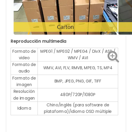
Reproducción multimedia
Formato de
MPEG1 / MPEG2 / MPEG4 / DivX / ASP /
video
WMV / AVI
Formato de
WMV, AVI, FLV, RMVB, MPEG, TS, MP4
audio
Formato de
BMP, JPEG, PNG, GIF, TIFF
imagen
Resolución
480P/720P/1080P
de imagen
Chino/inglés (para software de
Idioma
plataforma)/idioma OSD múltiple