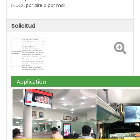
FEDEX, por aire o por mar.
Solicitud
Supermercados,Centros
comerciales, Centros comerciales,
Centros comerciales, Cadenas de
tiendas, Cadenas de
tiendas,Hoteles, Posadas,
Restaurantes, Oficina de viajes,
Organizaciones
Farmacia, Salas de conferencias,
de negocios
Salas de reuniones, Baberías,
Galería, Noshery, Empresa, Toggery,
Alta costura, Farmacia, Dental
clínica, farmacia, tienda de lujo,
tienda de cosméticos, mercado
electrónico
Bancos, valores negociables,
compañías de seguros, casas de
Organizaciones
empeño; organizaciones sin fines de
financieras
lucro, telecomunicaciones, oficinas
de correos, hospitales, escuelas,
universidades, escaparates.
Metro, Aeropuertos, Estaciones,
Gasolineras, Estaciones de peaje,
Librerías, Parques, Salas de
exposiciones, Estadios, Museos,
Centros de convenciones, Agencias
de billetes, Mercado de RRHH,
Lugares públicos
Centros de Lotería;Propiedades
inmobiliarias, apartamentos, villas,
oficinas, edificios comerciales, salas
modelo, agentes inmobiliarios,
iglesia, comedor, vestíbulo, baños,
lavadero, ascensor, autobús
Cines, Salas de fitness, Clubs de
campo, Discotecas, Salas de
Lugares de
masajes, Bares nocturnos,
entretenimiento
Cafeterías, Bares de Internet,
Salones de belleza, Campos de golf,
Cine, Salón de baile, Cine