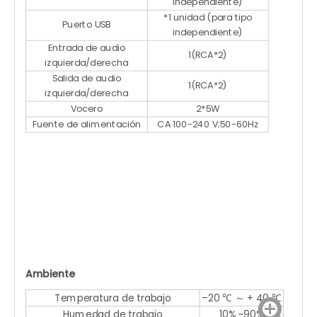
independiente)
*1 unidad (para tipo
Puerto USB
independiente)
Entrada de audio
1(RCA*2)
izquierda/derecha
Salida de audio
1(RCA*2)
izquierda/derecha
Vocero
2*5W
Fuente de alimentación
CA 100-240 V;50-60Hz
Ambiente
Temperatura de trabajo
–20 ℃ ～ + 40 ℃
Humedad de trabajo
10% ~90%