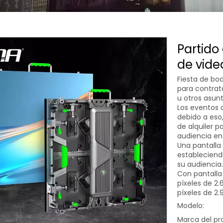
Partido 
de vide
Fiesta de bod
para contrat
u otros asunt
Los eventos 
debido a eso,
de alquiler 
audiencia en
Una pantalla 
estableciend
su audiencia.
Con pantalla 
píxeles de 2
píxeles de 2
Modelo:
Marca del pr