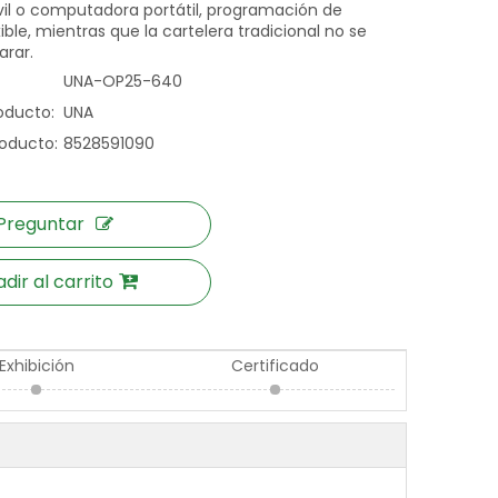
il o computadora portátil, programación de
ible, mientras que la cartelera tradicional no se
rar.
UNA-OP25-640
oducto:
UNA
oducto:
8528591090
Preguntar
dir al carrito
Exhibición
Certificado