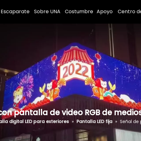
Escaparate
Sobre UNA
Costumbre
Apoyo
Centro d
l con pantalla de video RGB de medio
lla digital LED para exteriores
»
Pantalla LED fija
»
Señal de 