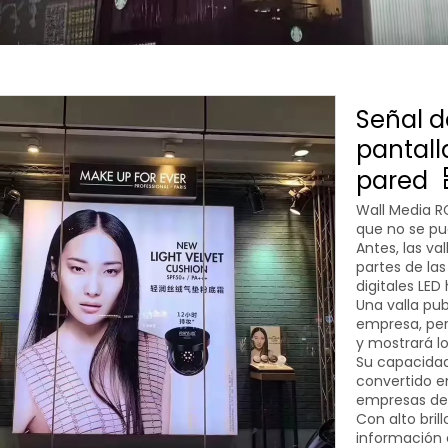
Señal d
pantall
pared
Wall Media RG
que no se pue
Antes, las va
partes de las 
digitales LED
Una valla publ
empresa, pero
y mostrará l
Su capacidad
convertido e
empresas de 
Con alto bril
información