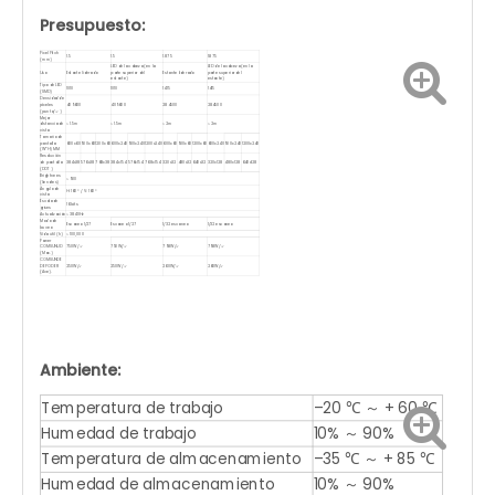
Presupuesto:
Pixel Pitch
1.5
1.5
1.875
1.875
(mm)
LED de la cabeza (en la
LED de la cabeza (en la
Uso
Estante liderado
parte superior del
Estante liderado
parte superior del
estante)
estante)
Tipo de LED
1010
1010
1415
1415
(SMD)
Densidad de
píxeles
409600
409600
284500
284500
(punto/㎡)
Mejor
distancia de
> 1.5m
> 1.5m
> 2m
> 2m
vista
Tamaño de
pantalla
600x60
900x60
1200x60
600x240
900x240
1200x240
600x60
900x60
1200x60
600x240
900x240
1200x240
(W*H) MM
Resolución
de pantalla
384x38
576x38
768x38
384x154
576x154
768x154
320x32
480x32
640x32
320x128
480x128
640x128
(DOT)
Brightnees
> 900
(liendres)
Ángulo de
H: 160 ° / V: 160 °
vista
Escala de
16 bits
grises
Actualización
> 3840Hz
Modo de
Escaneo 1/27
Escaneo 1/27
1/32 escaneo
1/32 escaneo
buceo
Vida útil (h)
> 100,000
Power
COMSUNUD
750W/㎡
750W/㎡
798W/㎡
798W/㎡
(Max.)
COMSUNDE
DE PODER
250W/㎡
250W/㎡
260W/㎡
260W/㎡
(Ave).
Ambiente:
Temperatura de trabajo
–20 ℃ ～ + 60 ℃
Humedad de trabajo
10% ～ 90%
Temperatura de almacenamiento
–35 ℃ ～ + 85 ℃
Humedad de almacenamiento
10% ～ 90%