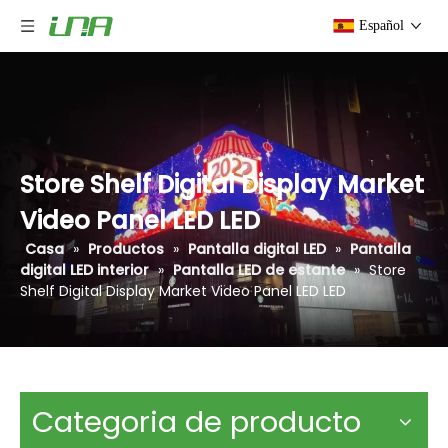
Español
Store Shelf Digital Display Market
Video Panel LED LED
Casa
»
Productos
»
Pantalla digital LED
»
Pantalla
digital LED interior
»
Pantalla LED de estante
»
Store
Shelf Digital Display Market Video Panel LED LED
Categoria de producto