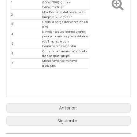
1
60(W)*180(H)cm =
24(W)''*72(H)''
Máx.Diámetro del poste de la
2
lámpara: 28 cm = 11''
Libera la carga del viento en un
3
87%
El mejor seguro contra viento
4
para pancartas y postes/daños
Fácil montaje con
5
herramientas estándar.
Cambio de banner más rápido
6
de cualquier grupo
Mantenimiento mínimo
7
absoluto.
Anterior:
Siguiente: