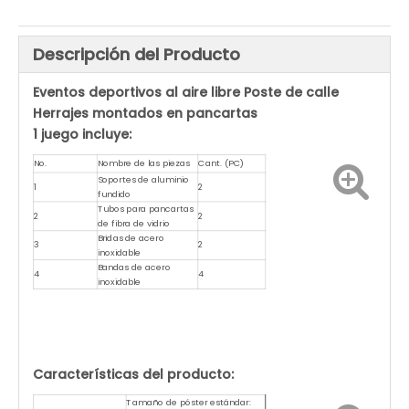
Descripción del Producto
Eventos deportivos al aire libre Poste de calle
Herrajes montados en pancartas
1 juego incluye:
No.
Nombre de las piezas
Cant. (PC)
Soportes de aluminio
1
2
fundido
Tubos para pancartas
2
2
de fibra de vidrio
Bridas de acero
3
2
inoxidable
Bandas de acero
4
4
inoxidable
Características del producto:
Tamaño de póster estándar: