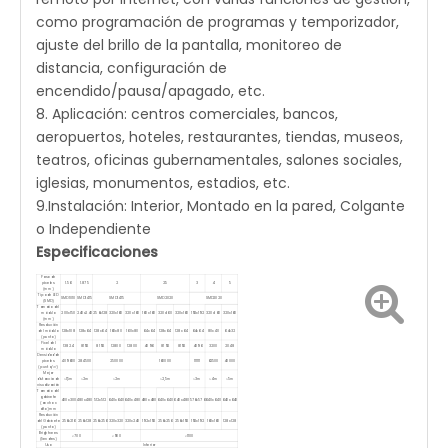
como programación de programas y temporizador,
ajuste del brillo de la pantalla, monitoreo de
distancia, configuración de
encendido/pausa/apagado, etc.
8. Aplicación: centros comerciales, bancos,
aeropuertos, hoteles, restaurantes, tiendas, museos,
teatros, oficinas gubernamentales, salones sociales,
iglesias, monumentos, estadios, etc.
9.Instalación: Interior, Montado en la pared, Colgante
o Independiente
Especificaciones
Paso de
píxeles
1.56
1.875
2
2.5
3
4
5
(mm)
Tipo de LED
SMD1010
SMD1415
SMD1415
SMD2020
SMD2020
(SMD)
Tamaño del
módulo
200x150
240x240
256x128
320x160
320x160
160x160
320x160
320x160
192x192
320x160
320x160
(mm)
Resolución
del módulo
128x108
128x64
128x64
160x80
160x80
64x64
128x64
128x64
64x64
80x40
64x32
(punto)
Píxel del
13824
8192
8192
12800
12800
4096
8192
8192
4096
3200
2048
módulo
Densidad de
píxeles
409600
284500
250000
160000
111111
62500
40000
(punto/㎡)
Mejor
distancia de
>1,5m
>2m
>2m
>2,5m
>3m
>4m
>5m
visualización
Tamaño del
gabinete
400x300
480x480
512x512
640x640
640x480
480x480
640x640
640x480
576x576
640x640
640x640
(ancho x
alto) mm
Resolución
del Gabinete
256x216
256x128
256x256
320x320
320x240
192x192
256x256
256x192
192x192
160x160
128x128
(punto)
Brightnees
<700
<900
<1100
(liendres)
Uso
Interior