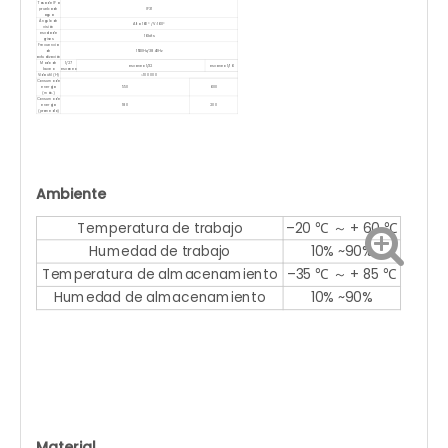
Tasa de IP a
prueba de
IP31
agua
Ángulo de
Alto: 160° / V: 160°
visión
escala de
16 bits
grises
Frecuencia
de
1920Hz/3840Hz
actualización
Modo de
1/27
escaneo 1/32
escaneo 1/16
buceo
escaneo
Vida útil (H)
>100 000
Consumo de
energía
550
600
(máx.)
Consumo de
energía
180
200
(promedio)
Ambiente
Temperatura de trabajo
–20 ℃ ～ + 60 ℃
Humedad de trabajo
10% ~90%
Temperatura de almacenamiento
–35 ℃ ～ + 85 ℃
Humedad de almacenamiento
10% ~90%
Material