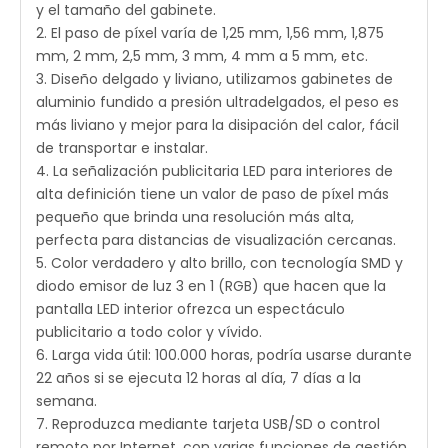
y el tamaño del gabinete.
2. El paso de píxel varía de 1,25 mm, 1,56 mm, 1,875
mm, 2 mm, 2,5 mm, 3 mm, 4 mm a 5 mm, etc.
3. Diseño delgado y liviano, utilizamos gabinetes de
aluminio fundido a presión ultradelgados, el peso es
más liviano y mejor para la disipación del calor, fácil
de transportar e instalar.
4. La señalización publicitaria LED para interiores de
alta definición tiene un valor de paso de píxel más
pequeño que brinda una resolución más alta,
perfecta para distancias de visualización cercanas.
5. Color verdadero y alto brillo, con tecnología SMD y
diodo emisor de luz 3 en 1 (RGB) que hacen que la
pantalla LED interior ofrezca un espectáculo
publicitario a todo color y vívido.
6. Larga vida útil: 100.000 horas, podría usarse durante
22 años si se ejecuta 12 horas al día, 7 días a la
semana.
7. Reproduzca mediante tarjeta USB/SD o control
remoto por Internet, con varias funciones de gestión,