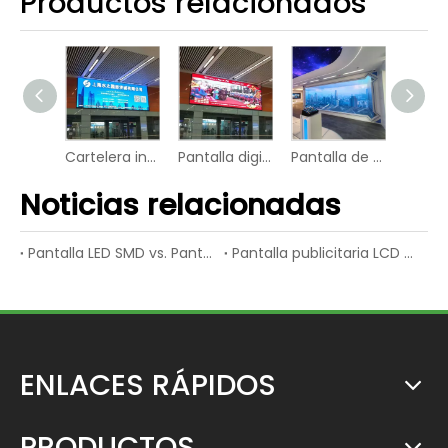
Productos relacionados
Cartelera interior del panel de vídeo del indicador digital de la pantalla LED
Pantalla digital de vídeo inteligente UHD P3 con pantalla LED plana para aeropuerto
Pantalla de vídeo del tablero digital de la escuela de la muestra de Wifi LED de la tienda
Muestra elegante del indicador digital del panel de vídeo del módulo LED del hospital
Noticias relacionadas
Pantalla LED SMD vs. Pantalla LED de inmersión
Pantalla publicitaria LCD vs. Pantalla publicitaria LED
ENLACES RÁPIDOS
PRODUCTOS