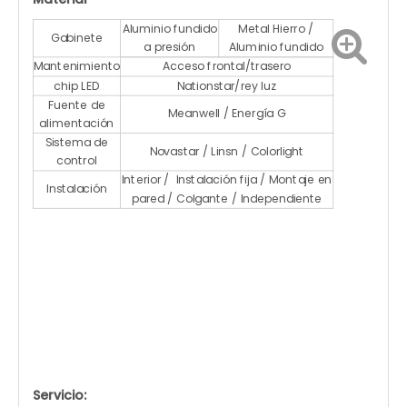
Aluminio fundido
Metal Hierro /
Gabinete
a presión
Aluminio fundido
Mantenimiento
Acceso frontal/trasero
chip LED
Nationstar/rey luz
Fuente de
Meanwell / Energía G
alimentación
Sistema de
Novastar / Linsn / Colorlight
control
Interior / Instalación fija / Montaje en
Instalación
pared / Colgante / Independiente
Servicio: